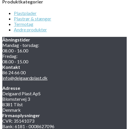
Produktkategorier
Plastplader
Plastrør & stænger
Termotag
Andre produkter
Åbningstider
Mandag - torsdag:
08.00 - 16.00
Fredag:
08.00 - 15.00
Kontakt
86 24 66 00
info@deigaardplast.dk
Adresse
Deigaard Plast ApS
Blomstervej 3
8381 Tilst
Denmark
Firmaoplysninger
CVR: 35141073
Bank: 6181 - 0008627096