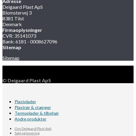
Adresse
Deigaard Plast ApS
Blomstervej 3
8381 Tilst
Denmark
Firmaoplysninger
CVR: 35141073
Bank: 6181 - 0008627096
Sitemap
Sitemap
©
Deigaard Plast ApS
Plastplader
Plastrør & stænger
Termoplader & tilbehør
Andre produkter
Om Deigaard Plast ApS
Salg og levering