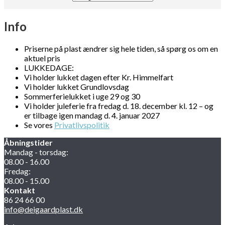
Info
Priserne på plast ændrer sig hele tiden, så spørg os om en
aktuel pris
LUKKEDAGE:
Vi holder lukket dagen efter Kr. Himmelfart
Vi holder lukket Grundlovsdag
Sommerferielukket i uge 29 og 30
Vi holder juleferie fra fredag d. 18. december kl. 12 – og
er tilbage igen mandag d. 4. januar 2027
Se vores
Privatlivspolitik
Åbningstider
Mandag - torsdag:
08.00 - 16.00
Fredag:
08.00 - 15.00
Kontakt
86 24 66 00
info@deigaardplast.dk