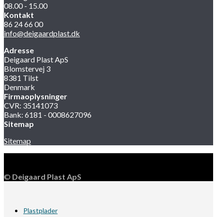
08.00 - 15.00
Kontakt
86 24 66 00
info@deigaardplast.dk
Adresse
Deigaard Plast ApS
Blomstervej 3
8381 Tilst
Denmark
Firmaoplysninger
CVR: 35141073
Bank: 6181 - 0008627096
Sitemap
Sitemap
©
Deigaard Plast ApS
Plastplader