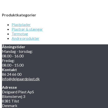
Produktkategorier
Plastplader
Plastrør & stænger
Termotag
Andre produkter
Åbningstider
Mandag - torsdag:
08.00 - 16.00
Fredag:
08.00 - 15.00
Kontakt
86 24 66 00
info@deigaardplast.dk
Adresse
Deigaard Plast ApS
Blomstervej 3
8381 Tilst
Denmark