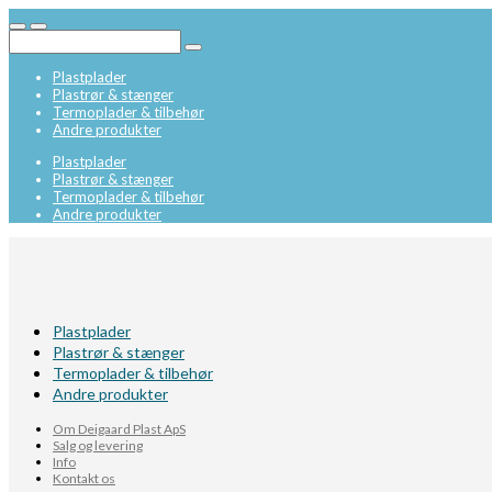
Plastplader
Plastrør & stænger
Termoplader & tilbehør
Andre produkter
Plastplader
Plastrør & stænger
Termoplader & tilbehør
Andre produkter
Plastplader
Plastrør & stænger
Termoplader & tilbehør
Andre produkter
Om Deigaard Plast ApS
Salg og levering
Info
Kontakt os