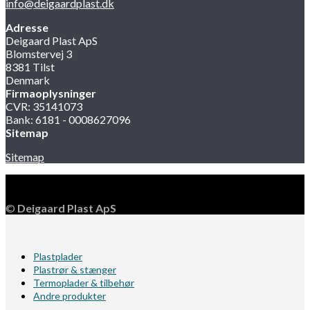
info@deigaardplast.dk
Adresse
Deigaard Plast ApS
Blomstervej 3
8381 Tilst
Denmark
Firmaoplysninger
CVR: 35141073
Bank: 6181 - 0008627096
Sitemap
Sitemap
©
Deigaard Plast ApS
Plastplader
Plastrør & stænger
Termoplader & tilbehør
Andre produkter