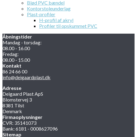
Blød PVC bændel
Kontorstoleunderlag
Plast-profiler
H-profil af akryl
Profiler til opskummet PVC
Åbningstider
Mandag - torsdag:
08.00 - 16.00
Fredag:
08.00 - 15.00
Kontakt
86 24 66 00
info@deigaardplast.dk
Adresse
Deigaard Plast ApS
Blomstervej 3
8381 Tilst
Denmark
Firmaoplysninger
CVR: 35141073
Bank: 6181 - 0008627096
Sitemap