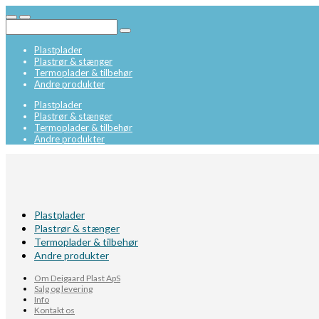
Plastplader
Plastrør & stænger
Termoplader & tilbehør
Andre produkter
Plastplader
Plastrør & stænger
Termoplader & tilbehør
Andre produkter
Plastplader
Plastrør & stænger
Termoplader & tilbehør
Andre produkter
Om Deigaard Plast ApS
Salg og levering
Info
Kontakt os