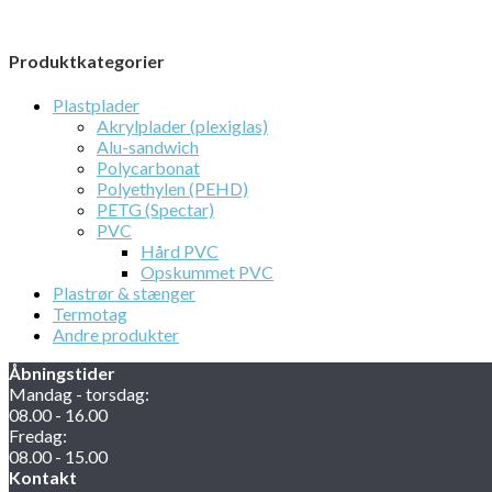
Produktkategorier
Plastplader
Akrylplader (plexiglas)
Alu-sandwich
Polycarbonat
Polyethylen (PEHD)
PETG (Spectar)
PVC
Hård PVC
Opskummet PVC
Plastrør & stænger
Termotag
Andre produkter
Åbningstider
Mandag - torsdag:
08.00 - 16.00
Fredag:
08.00 - 15.00
Kontakt