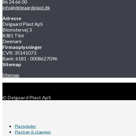
86 24 66 00
info@deigaardplast.dk
Adresse
Deigaard Plast ApS
Blomstervej 3
8381 Tilst
Denmark
Firmaoplysninger
CVR: 35141073
Bank: 6181 - 0008627096
Sitemap
Sitemap
©
Deigaard Plast ApS
Plastplader
Plastrør & stænger