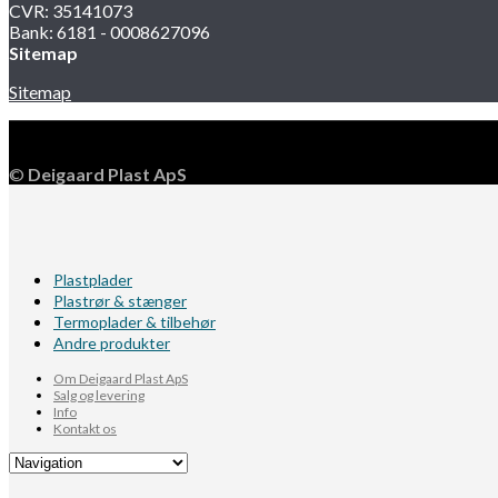
CVR: 35141073
Bank: 6181 - 0008627096
Sitemap
Sitemap
©
Deigaard Plast ApS
Plastplader
Plastrør & stænger
Termoplader & tilbehør
Andre produkter
Om Deigaard Plast ApS
Salg og levering
Info
Kontakt os