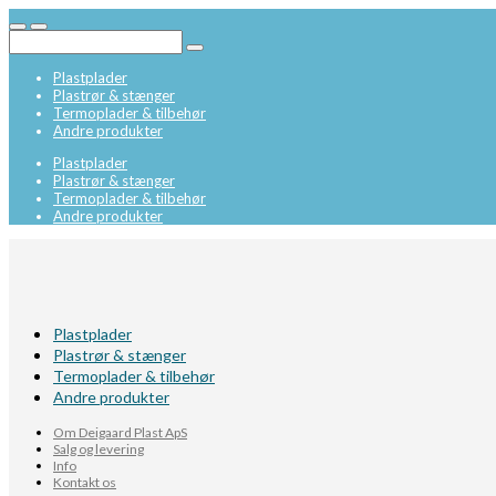
Plastplader
Plastrør & stænger
Termoplader & tilbehør
Andre produkter
Plastplader
Plastrør & stænger
Termoplader & tilbehør
Andre produkter
Plastplader
Plastrør & stænger
Termoplader & tilbehør
Andre produkter
Om Deigaard Plast ApS
Salg og levering
Info
Kontakt os