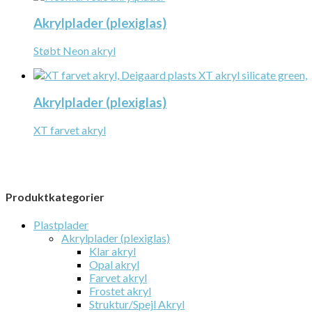
Akrylplader (plexiglas)
Støbt Neon akryl
Akrylplader (plexiglas)
XT farvet akryl
Produktkategorier
Plastplader
Akrylplader (plexiglas)
Klar akryl
Opal akryl
Farvet akryl
Frostet akryl
Struktur/Spejl Akryl