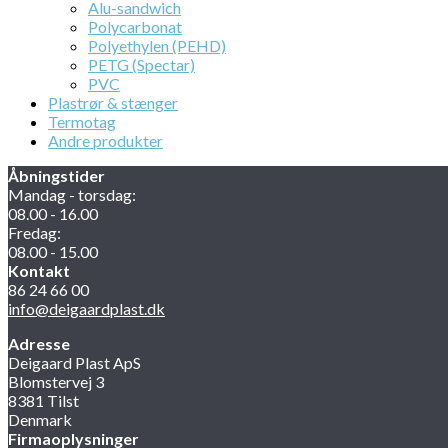
Alu-sandwich
Polycarbonat
Polyethylen (PEHD)
PETG (Spectar)
PVC
Plastrør & stænger
Termotag
Andre produkter
Åbningstider
Mandag - torsdag:
08.00 - 16.00
Fredag:
08.00 - 15.00
Kontakt
86 24 66 00
info@deigaardplast.dk
Adresse
Deigaard Plast ApS
Blomstervej 3
8381 Tilst
Denmark
Firmaoplysninger